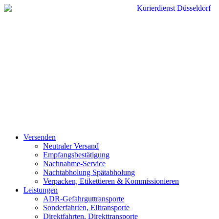
Zum
Inhalt
wechseln
Versenden
Neutraler Versand
Empfangsbestätigung
Nachnahme-Service
Nachtabholung Spätabholung
Verpacken, Etikettieren & Kommissionieren
Leistungen
ADR-Gefahrguttransporte
Sonderfahrten, Eiltransporte
Direktfahrten, Direkttransporte