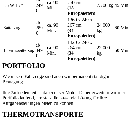
ca. 90
250 cm
LKW 15 t.
249
7.700 kg
45 Min.
Min.
(18
€
Europaletten)
1360 x 240 x
ab
ca. 90
267 cm
24.000
Sattelzug
289
60 Min.
Min.
(34
kg
€
Europaletten)
1320 x 240 x
ab
ca. 90
264 cm
22.000
Thermosattelzug
349
60 Min.
Min.
(34
kg
€
Europaletten)
PORTFOLIO
Wie unsere Fahrzeuge sind auch wir permanent ständig in
Bewegung.
Ihre Zufriedenheit ist dabei unser Motor. Daher erweitern wir unser
Portfolio laufend, um stets die passende Lösung für Ihre
Aufgabenstellungen bieten zu können.
THERMOTRANSPORTE