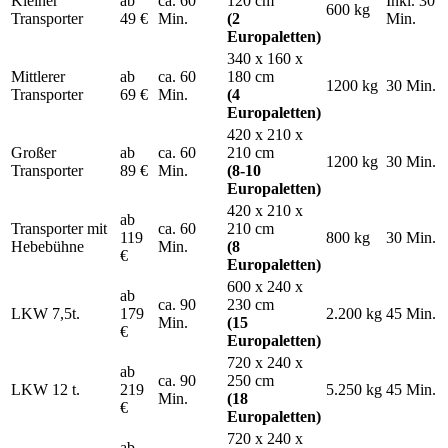
Kleiner
ab
ca. 60
120 cm
Inkl. 30
600 kg
Transporter
49 €
Min.
(2
Min.
Europaletten)
340 x 160 x
Mittlerer
ab
ca. 60
180 cm
1200 kg
30 Min.
Transporter
69 €
Min.
(4
Europaletten)
420 x 210 x
Großer
ab
ca. 60
210 cm
1200 kg
30 Min.
Transporter
89 €
Min.
(8-10
Europaletten)
420 x 210 x
ab
Transporter mit
ca. 60
210 cm
119
800 kg
30 Min.
Hebebühne
Min.
(8
€
Europaletten)
600 x 240 x
ab
ca. 90
230 cm
LKW 7,5t.
179
2.200 kg
45 Min.
Min.
(15
€
Europaletten)
720 x 240 x
ab
ca. 90
250 cm
LKW 12 t.
219
5.250 kg
45 Min.
Min.
(18
€
Europaletten)
720 x 240 x
ab