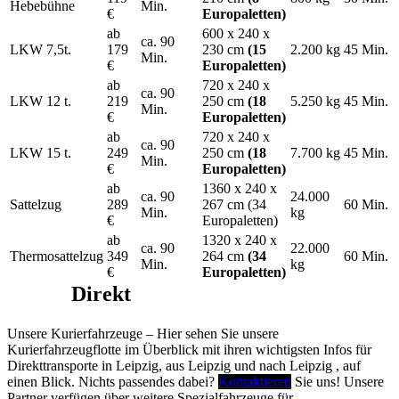
Hebebühne
Min.
€
Europaletten)
ab
600 x 240 x
ca. 90
LKW 7,5t.
179
230 cm
(15
2.200 kg
45 Min.
Min.
€
Europaletten)
ab
720 x 240 x
ca. 90
LKW 12 t.
219
250 cm
(18
5.250 kg
45 Min.
Min.
€
Europaletten)
ab
720 x 240 x
ca. 90
LKW 15 t.
249
250 cm
(18
7.700 kg
45 Min.
Min.
€
Europaletten)
ab
1360 x 240 x
ca. 90
24.000
Sattelzug
289
267 cm (34
60 Min.
Min.
kg
€
Europaletten)
ab
1320 x 240 x
ca. 90
22.000
Thermosattelzug
349
264 cm
(34
60 Min.
Min.
kg
€
Europaletten)
Kurier
Direkt
- dein Kurierdienst in
Leipzig
Unsere Kurierfahrzeuge – Hier sehen Sie unsere
Kurierfahrzeugflotte im Überblick mit ihren wichtigsten Infos für
Direkttransporte in Leipzig, aus Leipzig und nach Leipzig , auf
einen Blick. Nichts passendes dabei?
Kontaktieren
Sie uns! Unsere
Partner verfügen über weitere Spezialfahrzeuge für