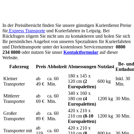
Preisübersicht für Ihren Kurierdienst in
Leipzig - Kurierdienst Leipzig Preise –
Direkttransporte
In der Preisübersicht finden Sie unsere günstigen Kurierdienst Preise
für
Express Transporte
und Kurierfahrten in Leipzig. Bei
Rückfragen zögern Sie nicht uns zu kontaktieren und holen Sie sich
Ihr persönliches Angebot von unseren Spezialisten für Kurierfahrten
und Direkttransporte unter der kostenlosen Servicenummer
0800
234 0800
oder nutzen Sie unser
Kontaktformular
auf dieser
Website.
Be- un
Fahrzeug
Preis
Abholzeit
Abmessungen
Nutzlast
Entladu
180 x 145 x
Kleiner
ab
ca. 60
Inkl. 30
120 cm
(2
600 kg
Transporter
49 €
Min.
Min.
Europaletten)
340 x 160 x
Mittlerer
ab
ca. 60
180 cm
(4
1200 kg
30 Min.
Transporter
69 €
Min.
Europaletten)
420 x 210 x
Großer
ab
ca. 60
210 cm
(8-10
1200 kg
30 Min.
Transporter
89 €
Min.
Europaletten)
ab
420 x 210 x
Transporter mit
ca. 60
119
210 cm
(8
800 kg
30 Min.