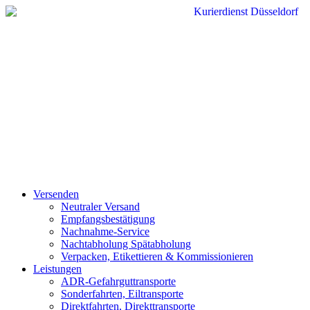
Zum
Inhalt
wechseln
Versenden
Neutraler Versand
Empfangsbestätigung
Nachnahme-Service
Nachtabholung Spätabholung
Verpacken, Etikettieren & Kommissionieren
Leistungen
ADR-Gefahrguttransporte
Sonderfahrten, Eiltransporte
Direktfahrten, Direkttransporte