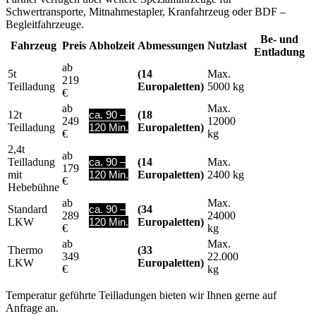
Schwertransporte, Mitnahmestapler, Kranfahrzeug oder BDF –
Begleitfahrzeuge.
Be- und
Fahrzeug
Preis
Abholzeit
Abmessungen
Nutzlast
Entladung
ab
5t
ca. 90 –
(14
Max.
219
Teilladung
120 Min.
Europaletten)
5000 kg
€
ab
Max.
12t
ca. 90 –
(18
249
12000
Teilladung
120 Min.
Europaletten)
€
kg
2,4t
ab
Teilladung
ca. 90 –
(14
Max.
179
mit
120 Min.
Europaletten)
2400 kg
€
Hebebühne
ab
Max.
Standard
ca. 90 –
(34
289
24000
LKW
120 Min.
Europaletten)
€
kg
ab
Max.
Thermo
ca. 90 –
(33
349
22.000
LKW
120 Min.
Europaletten)
€
kg
Temperatur geführte Teilladungen bieten wir Ihnen gerne auf
Anfrage an.